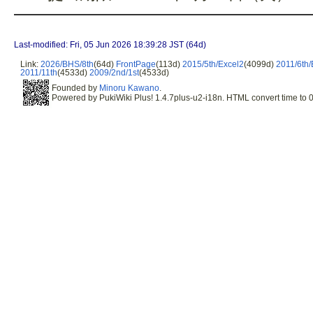
Last-modified: Fri, 05 Jun 2026 18:39:28 JST (64d)
Link:
2026/BHS/8th
(64d)
FrontPage
(113d)
2015/5th/Excel2
(4099d)
2011/6th/
2011/11th
(4533d)
2009/2nd/1st
(4533d)
Founded by
Minoru Kawano
.
Powered by PukiWiki Plus! 1.4.7plus-u2-i18n. HTML convert time to 0