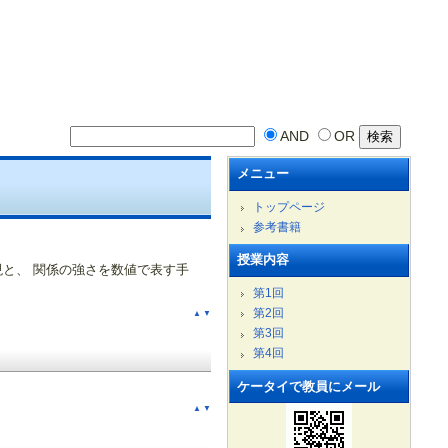
AND
OR
メニュー
トップページ
参考書籍
授業内容
表現と、 関係の強さを数値で表す手
第1回
第2回
▲
▼
第3回
第4回
ケータイで教員にメール
▲
▼