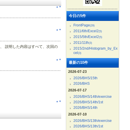
▲
▼
今日の5件
FrontPage
(29)
▲
▼
2011/6th/Excel2
(5)
2015/5th/Excel2
(5)
2011/11th
(3)
が、 説明した内容はすべて、次回の
2015/2nd/Histogram_by_Ex
cel
(3)
▲
▼
最新の10件
2026-07-23
2026/BHS/15th
2026/BHS
2026-07-17
2026/BHS/14th/exercise
▲
▼
2026/BHS/14th/1st
2026/BHS/14th
2026-07-10
2026/BHS/13th/exercise
2026/BHS/13th/1st