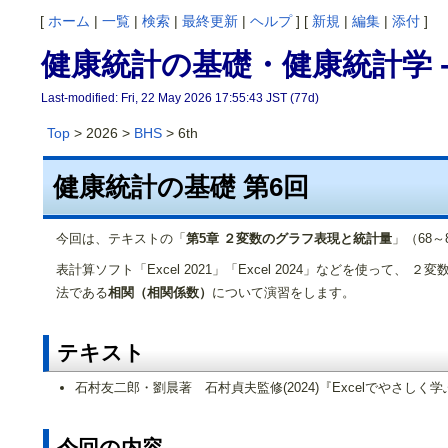
[
ホーム
|
一覧
|
検索
|
最終更新
|
ヘルプ
] [
新規
|
編集
|
添付
]
健康統計の基礎・健康統計学 -
Last-modified: Fri, 22 May 2026 17:55:43 JST (77d)
Top
> 2026 >
BHS
> 6th
健康統計の基礎 第6回
今回は、テキストの「
第5章 ２変数のグラフ表現と統計量
」（68
表計算ソフト「Excel 2021」「Excel 2024」などを使
法である
相関（相関係数）
について演習をします。
テキスト
石村友二郎・劉晨著 石村貞夫監修(2024)『Excelでやさし
今回の内容