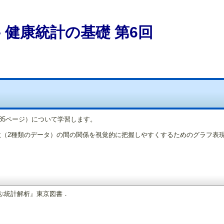
 健康統計の基礎 第6回
～85ページ）について学習します。
って、 ２変数（2種類のデータ）の間の関係を視覚的に把握しやすくするためのグラフ
く学ぶ統計解析』東京図書．