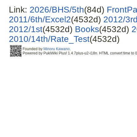
Link:
2026/BHS/5th
(84d)
FrontP
2011/6th/Excel2
(4532d)
2012/3r
2012/1st
(4532d)
Books
(4532d)
2
2010/14th/Rate_Test
(4532d)
Founded by
Minoru Kawano
.
Powered by PukiWiki Plus! 1.4.7plus-u2-i18n. HTML convert time to 0