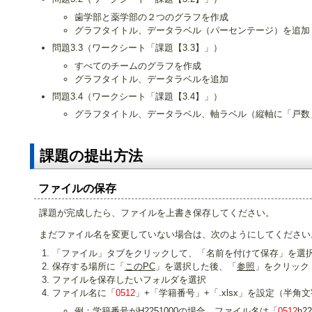
歯学部と薬学部の２つのグラフを作成
グラフタイトル、データラベル（パーセンテージ）を追加
問題3.3（ワークシート「課題【3.3】」）
すべてのチームのグラフを作成
グラフタイトル、データラベルを追加
問題3.4（ワークシート「課題【3.4】」）
グラフタイトル、データラベル、軸ラベル（縦軸に「戸数
課題の提出方法
ファイルの保存
課題が完成したら、ファイルを上書き保存してください。
まだファイル名を変更していない場合は、次のようにしてください
「ファイル」タブをクリックして、「名前を付けて保存」を選
保存する場所に「
このPC
」を選択した後、「
参照
」をクリック
ファイルを保存したいフォルダを選択
ファイル名に「
0512
」+「学籍番号」+「.xlsx」を設定（半角
例：学籍番号がH2251000の場合、ファイル名は「
0512
h22