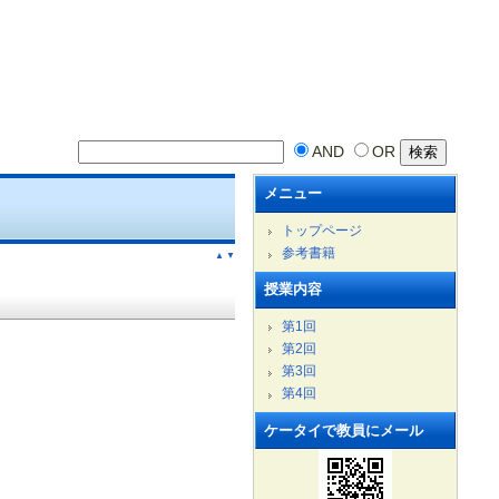
AND
OR
メニュー
トップページ
参考書籍
▲
▼
授業内容
第1回
第2回
第3回
第4回
ケータイで教員にメール