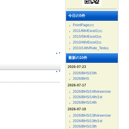
今日の5件
FrontPage
(37)
2011/6th/Excel2
(11)
2015/5th/Excel2
(6)
2010/4th/Excel2
(5)
2010/14th/Rate_Test
(4)
▲
▼
最新の10件
2026-07-23
▲
▼
2026/BHS/15th
2026/BHS
2026-07-17
2026/BHS/14th/exercise
2026/BHS/14th/1st
2026/BHS/14th
2026-07-10
2026/BHS/13th/exercise
2026/BHS/13th/1st
2026/BHS/13th