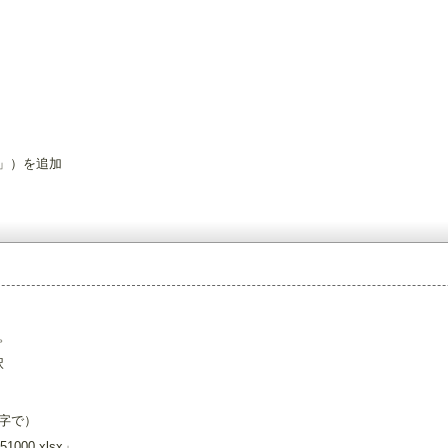
」）を追加
。
択
文字で）
51000.xlsx」