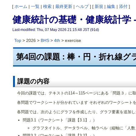
[
ホーム
|
一覧
|
検索
|
最終更新
|
ヘルプ
] [
新規
|
編集
|
添付
]
健康統計の基礎・健康統計学 -
Last-modified: Thu, 07 May 2026 21:15:48 JST (91d)
Top
> 2026 >
BHS
>
4th
> exercise
第4回の課題 : 棒・円・折れ線
課題の内容
今回の課題では、テキストの114～115ページにある「問題３」に
各問題でワークシートが分かれています それぞれのワークシート
各問題では、次のようにグラフを作成したり、グラフ要素を追加し
問題3.1（ワークシート「課題【3.1】」）
グラフタイトル、データラベル、軸ラベル（縦軸に「人数
問題3.2（ワークシート「課題【3.2】」）