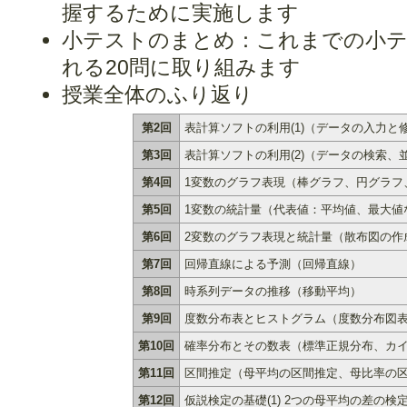
握するために実施します
小テストのまとめ：これまでの小
れる20問に取り組みます
授業全体のふり返り
第2回
表計算ソフトの利用(1)（データの入力と
第3回
表計算ソフトの利用(2)（データの検索、
第4回
1変数のグラフ表現（棒グラフ、円グラフ
第5回
1変数の統計量（代表値：平均値、最大値
第6回
2変数のグラフ表現と統計量（散布図の作
第7回
回帰直線による予測（回帰直線）
第8回
時系列データの推移（移動平均）
第9回
度数分布表とヒストグラム（度数分布図
第10回
確率分布とその数表（標準正規分布、カイ
第11回
区間推定（母平均の区間推定、母比率の
第12回
仮説検定の基礎(1) 2つの母平均の差の検