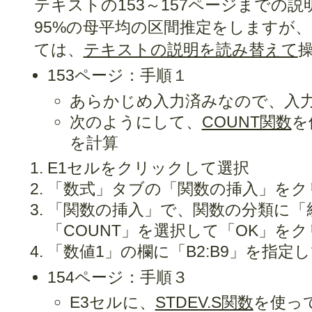
テキストの153～157ページまでの
95%の母平均の区間推定をしますが、
ては、
テキストの説明を読み替えて
153ページ：手順１
あらかじめ入力済みなので、入
次のようにして、
COUNT関数
を
を計算
E1セルをクリックして選択
「数式」タブの「関数の挿入」をク
「関数の挿入」で、関数の分類に「
「COUNT」を選択して「OK」を
「数値1」の欄に「B2:B9」を指定
154ページ：手順３
E3セルに、
STDEV.S関数
を使っ