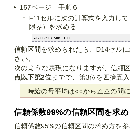
157ページ：手順６
F11セルに次の計算式を入力し
限界）を求める
=E2+E7*E3/SQRT(E1)
信頼区間を求められたら、D14セルに
さい。
次のような表現になりますが、信頼区
点以下第2位
までで、第3位を四捨五
時給の母平均は○○から△△の間
信頼係数99%の信頼区間を求め
信頼係数95%の信頼区間の求め方を参