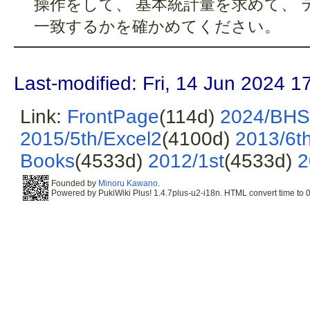
操作をして、 基本統計量を求めて、 
一致するかを確かめてください。
Last-modified: Fri, 14 Jun 2024 1
Link:
FrontPage
(114d)
2024/BHS
2015/5th/Excel2
(4100d)
2013/6th
Books
(4533d)
2012/1st
(4533d)
2
Founded by
Minoru Kawano
.
Powered by PukiWiki Plus! 1.4.7plus-u2-i18n. HTML convert time to 0