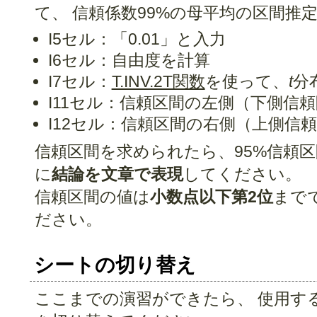
て、 信頼係数99%の母平均の区間推
I5セル：「0.01」と入力
I6セル：自由度を計算
I7セル：
T.INV.2T関数
を使って、
t
分
I11セル：信頼区間の左側（下側信
I12セル：信頼区間の右側（上側信
信頼区間を求められたら、95%信頼区
に
結論を文章で表現
してください。
信頼区間の値は
小数点以下第2位
まで
ださい。
シートの切り替え
ここまでの演習ができたら、 使用す