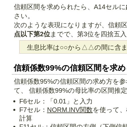
信頼区間を求められたら、A14セルに
さい。
次のような表現になりますが、信頼区
点以下第2位
までで、第3位を四捨五
生息比率は○○から△△の間に含
信頼係数99%の信頼区間を求め
信頼係数95%の信頼区間の求め方を参
て、 信頼係数99%の母比率の区間推
F6セル：「0.01」と入力
F7セル：
NORM.INV関数
を使って、
計算
F11セル：信頼区間の左側（下側信