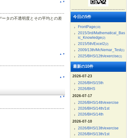
▲
▼
今日の5件
各データの不透明度とその平均との差
FrontPage
(19)
2015/3rd/Mathematical_Bas
ic_Knowledge
(2)
2015/5th/Excel2
(2)
2009/13th/McNemar_Test
(1)
▲
▼
2025/BHS/12th/exercise
(1)
最新の10件
2026-07-23
▲
▼
2026/BHS/15th
2026/BHS
2026-07-17
▲
▼
2026/BHS/14th/exercise
2026/BHS/14th/1st
2026/BHS/14th
2026-07-10
2026/BHS/13th/exercise
2026/BHS/13th/1st