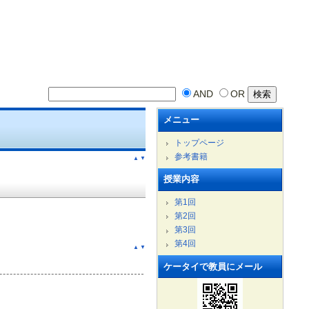
AND
OR
メニュー
トップページ
参考書籍
▲
▼
授業内容
第1回
第2回
第3回
第4回
▲
▼
ケータイで教員にメール