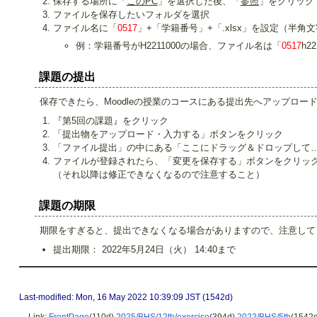
保存する場所に「
このPC
」を選択した後、「
参照
」をクリック
ファイルを保存したいフォルダを選択
ファイル名に「
0517
」+「学籍番号」+「.xlsx」を設定（半角
例：学籍番号がH2211000の場合、ファイル名は「
0517
h22
課題の提出
保存できたら、Moodleの授業のコースにある提出先へアップロー
『第5回の課題』をクリック
「提出物をアップロード・入力する」ボタンをクリック
「ファイル提出」の中にある「ここにドラッグ＆ドロップして
ファイルが登録されたら、「変更を保存する」ボタンをクリッ
（それ以降は修正できなくなるので注意すること）
課題の期限
期限をすぎると、提出できなくなる場合がありますので、注意して
提出期限： 2022年5月24日（火） 14:40まで
Last-modified: Mon, 16 May 2022 10:39:09 JST (1542d)
Link:
FrontPage
(110d)
2025/BHS/12th/exercise
(394d)
2022/BHS/5th
(1542