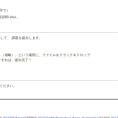
文字で）
11000.xlsx」
ドして、 課題を提出します。
…（省略）」という場所に、ファイルをドラック＆ドロップ
クすれば、提出完了！
ください。
d)
2015/5th/Excel2
(4096d)
2015/3rd/Mathematical_Basic_Knowledge
(4130d)
2012