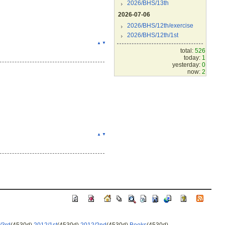
2026/BHS/13th
2026-07-06
2026/BHS/12th/exercise
2026/BHS/12th/1st
▲
▼
total:
526
today:
1
yesterday:
0
now:
2
▲
▼
/3rd
(4530d)
2012/1st
(4530d)
2012/2nd
(4530d)
Books
(4530d)