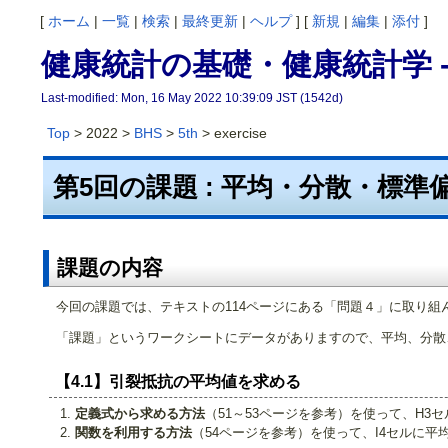
[
ホーム
|
一覧
|
検索
|
最終更新
|
ヘルプ
] [
新規
|
編集
|
添付
]
健康統計の基礎・健康統計学 -
Last-modified: Mon, 16 May 2022 10:39:09 JST (1542d)
Top
> 2022 >
BHS
>
5th
> exercise
第5回の課題 : 平均・分散・標
課題の内容
今回の課題では、テキストの114ページにある「問題４」に取り組
「課題」というワークシートにデータがありますので、平均、分散
【4.1】引裂抵抗の平均値を求める
定義式から求める方法
（51～53ページを参考）を使って、H3
関数を利用する方法
（54ページを参考）を使って、I4セルに平