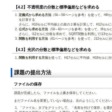
【4.2】不透明度の分散と標準偏差などを求める
定義式から求める方法
（56～58ページを参考）を使って、H8
を計算する
さらに、H10セルに平均値との差の２乗を計算して、H12セルに
公式から求める方法
（59～60ページを参考）を使って、I8セル
さらに、I12セルに分散を求めて、SQRT関数を利用してI13セ
関数を利用する方法
（61ページを参考）を使って、J12セルに
【4.3】光沢の分散と標準偏差などを求める
関数を利用する方法
を使って、H17セルに平均値、H18セルに
課題の提出方法
ファイルの保存
課題が完成したら、ファイルを上書き保存してください。
まだファイル名を変更していない場合は、次のようにしてください
「ファイル」タブをクリックして、「名前を付けて保存」を選