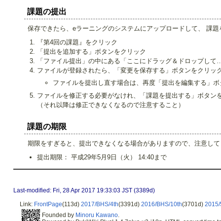
課題の提出
保存できたら、eラーニングのシステムにアップロードして、 課題
『第4回の課題』をクリック
「提出を追加する」ボタンをクリック
「ファイル提出」の中にある「ここにドラッグ＆ドロップして
ファイルが登録されたら、「変更を保存する」ボタンをクリッ
ファイルを提出し直す場合は、再度「提出を編集する」ボ
ファイルを修正する必要がなけれ、「課題を提出する」ボタン
（それ以降は修正できなくなるので注意すること）
課題の期限
期限をすぎると、提出できなくなる場合がありますので、注意して
提出期限： 平成29年5月9日（火） 14:40まで
Last-modified: Fri, 28 Apr 2017 19:33:03 JST (3389d)
Link:
FrontPage
(113d)
2017/BHS/4th
(3391d)
2016/BHS/10th
(3701d)
2015/
Founded by
Minoru Kawano
.