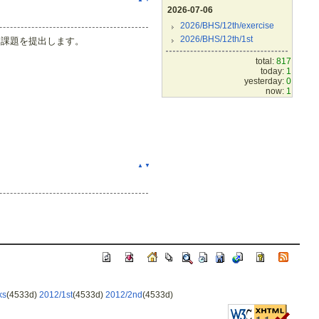
2026-07-06
2026/BHS/12th/exercise
2026/BHS/12th/1st
、課題を提出します。
total:
817
today:
1
yesterday:
0
now:
1
▲
▼
ks
(4533d)
2012/1st
(4533d)
2012/2nd
(4533d)