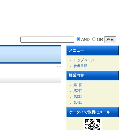
AND
OR
メニュー
トップページ
参考書籍
▲
▼
授業内容
第1回
第2回
第3回
第4回
ケータイで教員にメール