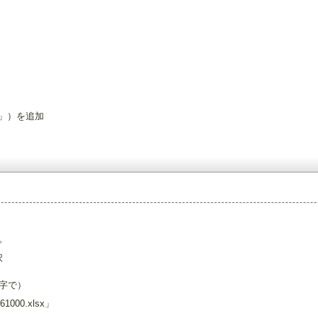
」）を追加
。
択
文字で）
61000.xlsx」