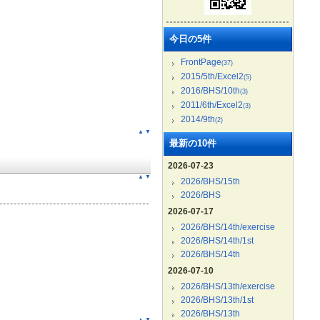
今日の5件
FrontPage
(37)
2015/5th/Excel2
(5)
2016/BHS/10th
(3)
2011/6th/Excel2
(3)
2014/9th
(2)
▲
▼
最新の10件
2026-07-23
▲
▼
2026/BHS/15th
2026/BHS
2026-07-17
2026/BHS/14th/exercise
2026/BHS/14th/1st
2026/BHS/14th
2026-07-10
2026/BHS/13th/exercise
2026/BHS/13th/1st
2026/BHS/13th
▲
▼