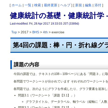
[
ホーム
|
一覧
|
検索
|
最終更新
|
ヘルプ
] [
新規
|
編集
|
添付
]
健康統計の基礎・健康統計学 -
Last-modified: Fri, 28 Apr 2017 19:33:03 JST (3389d)
Top
> 2017 >
BHS
>
4th
> exercise
第4回の課題 : 棒・円・折れ線
課題の内容
今回の課題では、テキストの108～109ページにある「問題３」に
各問題でワークシートが分かれています それぞれのワークシート
各問題では、次のようにグラフを作成したり、グラフ要素を追加し
問題3.1（ワークシート「課題【3.1】」）
グラフタイトル、データラベル、軸ラベル（縦軸に「人数
問題3.2（ワークシート「課題【3.2】」）