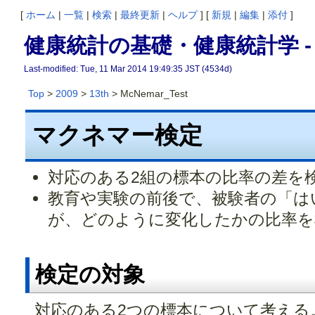
[
ホーム
|
一覧
|
検索
|
最終更新
|
ヘルプ
] [
新規
|
編集
|
添付
]
健康統計の基礎・健康統計学 -
Last-modified: Tue, 11 Mar 2014 19:49:35 JST (4534d)
Top
>
2009
>
13th
> McNemar_Test
マクネマー検定
対応のある2組の標本の比率の差を
教育や実験の前後で、被験者の「は
が、どのように変化したかの比率を
検定の対象
対応のある2つの標本について考える