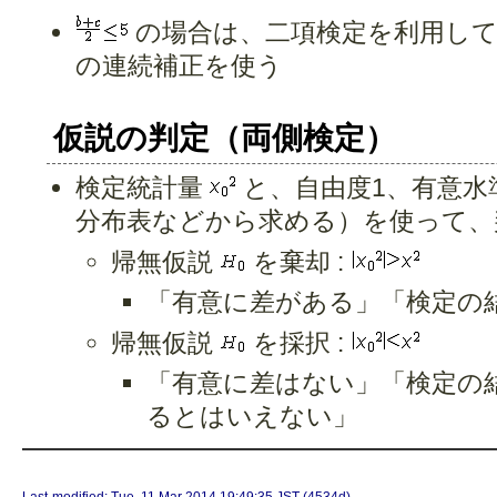
の場合は、二項検定を利用して有
の連続補正を使う
仮説の判定（両側検定）
検定統計量
と、自由度1、有意水
分布表などから求める）を使って、
帰無仮説
を棄却 :
「有意に差がある」「検定の
帰無仮説
を採択 :
「有意に差はない」「検定の
るとはいえない」
Last-modified: Tue, 11 Mar 2014 19:49:35 JST (4534d)