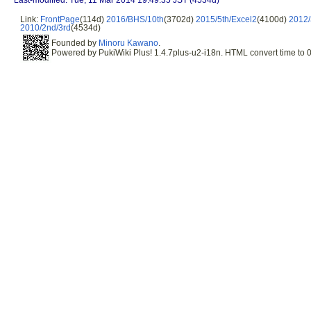
Link:
FrontPage
(114d)
2016/BHS/10th
(3702d)
2015/5th/Excel2
(4100d)
2012/
2010/2nd/3rd
(4534d)
Founded by
Minoru Kawano
.
Powered by PukiWiki Plus! 1.4.7plus-u2-i18n. HTML convert time to 0