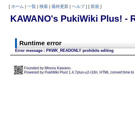
[
ホーム
|
一覧
|
検索
|
最終更新
|
ヘルプ
] [
新規
]
KAWANO's PukiWiki Plus! - R
Runtime error
Error message : PKWK_READONLY prohibits editing
Founded by
Minoru Kawano
.
Powered by PukiWiki Plus! 1.4.7plus-u2-i18n. HTML convert time to