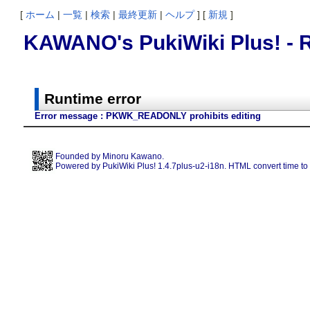
[
ホーム
|
一覧
|
検索
|
最終更新
|
ヘルプ
] [
新規
]
KAWANO's PukiWiki Plus! - R
Runtime error
Error message : PKWK_READONLY prohibits editing
Founded by
Minoru Kawano
.
Powered by PukiWiki Plus! 1.4.7plus-u2-i18n. HTML convert time to