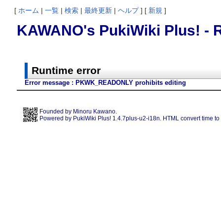
[
ホーム
|
一覧
|
検索
|
最終更新
|
ヘルプ
] [
新規
]
KAWANO's PukiWiki Plus! - R
Runtime error
Error message : PKWK_READONLY prohibits editing
Founded by
Minoru Kawano
.
Powered by PukiWiki Plus! 1.4.7plus-u2-i18n. HTML convert time to