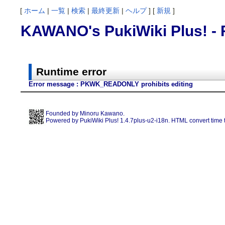
[
ホーム
|
一覧
|
検索
|
最終更新
|
ヘルプ
] [
新規
]
KAWANO's PukiWiki Plus! - 
Runtime error
Error message : PKWK_READONLY prohibits editing
Founded by
Minoru Kawano
.
Powered by PukiWiki Plus! 1.4.7plus-u2-i18n. HTML convert time t