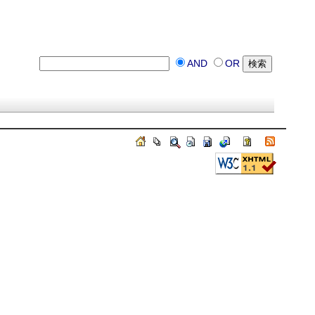
AND
OR