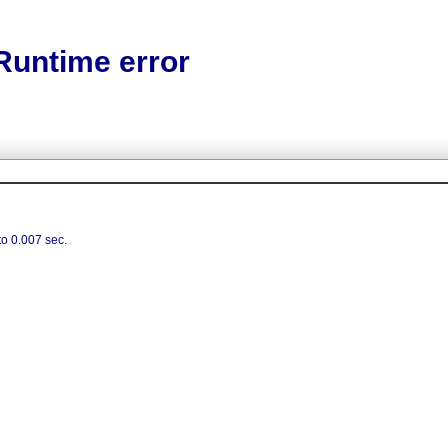
Runtime error
o 0.007 sec.