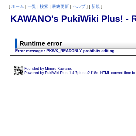
[
ホーム
|
一覧
|
検索
|
最終更新
|
ヘルプ
] [
新規
]
KAWANO's PukiWiki Plus! - R
Runtime error
Error message : PKWK_READONLY prohibits editing
Founded by
Minoru Kawano
.
Powered by PukiWiki Plus! 1.4.7plus-u2-i18n. HTML convert time to