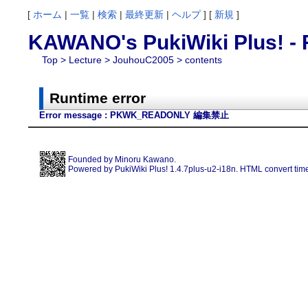
[
ホーム
|
一覧
|
検索
|
最終更新
|
ヘルプ
] [
新規
]
KAWANO's PukiWiki Plus! - 
Top
>
Lecture
>
JouhouC2005
> contents
Runtime error
Error message : PKWK_READONLY 編集禁止
Founded by
Minoru Kawano
.
Powered by PukiWiki Plus! 1.4.7plus-u2-i18n. HTML convert time