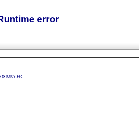
Runtime error
 to 0.009 sec.