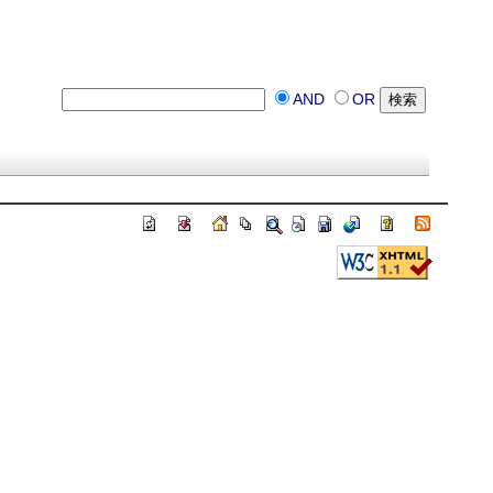
AND
OR