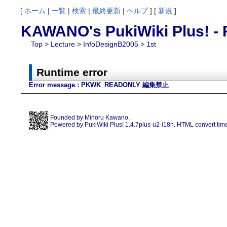
[
ホーム
|
一覧
|
検索
|
最終更新
|
ヘルプ
] [
新規
]
KAWANO's PukiWiki Plus! - 
Top
>
Lecture
>
InfoDesignB2005
> 1st
Runtime error
Error message : PKWK_READONLY 編集禁止
Founded by
Minoru Kawano
.
Powered by PukiWiki Plus! 1.4.7plus-u2-i18n. HTML convert time