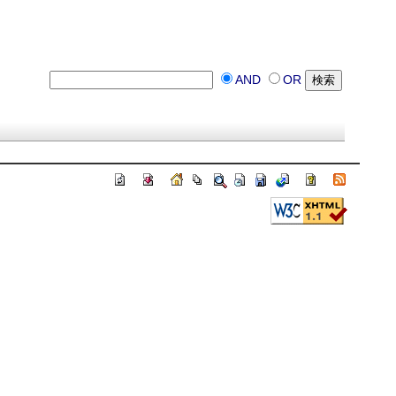
AND
OR