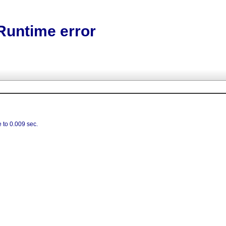
Runtime error
 to 0.009 sec.