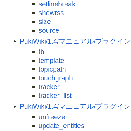
setlinebreak
showrss
size
source
PukiWiki/1.4/マニュアル/プラグイン/
tb
template
topicpath
touchgraph
tracker
tracker_list
PukiWiki/1.4/マニュアル/プラグイン
unfreeze
update_entities