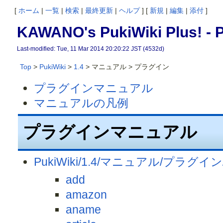
[
ホーム
|
一覧
|
検索
|
最終更新
|
ヘルプ
] [
新規
|
編集
|
添付
]
KAWANO's PukiWiki Plus! -
Last-modified: Tue, 11 Mar 2014 20:20:22 JST (4532d)
Top
>
PukiWiki
>
1.4
> マニュアル > プラグイン
プラグインマニュアル
マニュアルの凡例
プラグインマニュアル
PukiWiki/1.4/マニュアル/プラグイン
add
amazon
aname