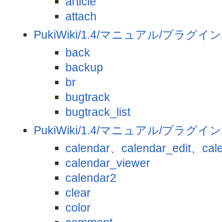
article
attach
PukiWiki/1.4/マニュアル/プラグイン
back
backup
br
bugtrack
bugtrack_list
PukiWiki/1.4/マニュアル/プラグイン
calendar、calendar_edit、cal
calendar_viewer
calendar2
clear
color