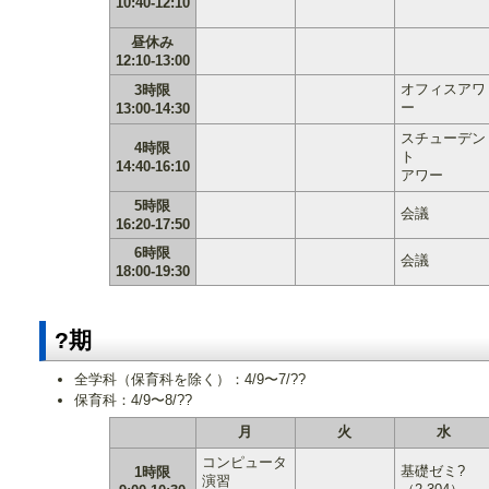
10:40-12:10
昼休み
12:10-13:00
オフィスアワ
3時限
ー
13:00-14:30
スチューデン
4時限
ト
14:40-16:10
アワー
5時限
会議
16:20-17:50
6時限
会議
18:00-19:30
?期
全学科（保育科を除く）：4/9〜7/??
保育科：4/9〜8/??
月
火
水
コンピュータ
基礎ゼミ?
1時限
演習