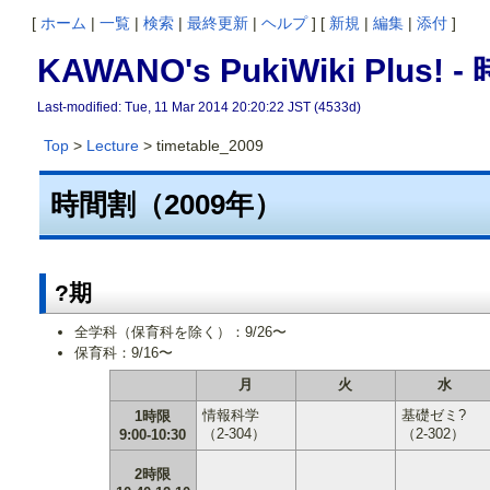
[
ホーム
|
一覧
|
検索
|
最終更新
|
ヘルプ
] [
新規
|
編集
|
添付
]
KAWANO's PukiWiki Plus!
Last-modified: Tue, 11 Mar 2014 20:20:22 JST (4533d)
Top
>
Lecture
> timetable_2009
時間割（2009年）
?期
全学科（保育科を除く）：9/26〜
保育科：9/16〜
月
火
水
情報科学
基礎ゼミ?
1時限
（2-304）
（2-302）
9:00-10:30
2時限