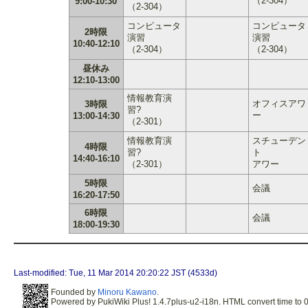
（2-304）
9:00-10:30
（2-304）
コンピュータ
コンピュータ
2時限
演習
演習
10:40-12:10
（2-304）
（2-304）
昼休み
12:10-13:00
情報教育演
オフィスアワ
3時限
習?
ー
13:00-14:30
（2-301）
情報教育演
スチューデン
4時限
習?
ト
14:40-16:10
（2-301）
アワー
5時限
会議
16:20-17:50
6時限
会議
18:00-19:30
Last-modified: Tue, 11 Mar 2014 20:20:22 JST (4533d)
Founded by
Minoru Kawano
.
Powered by PukiWiki Plus! 1.4.7plus-u2-i18n. HTML convert time to 0