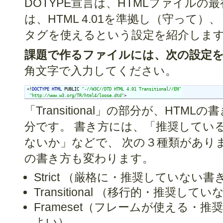
DOTYPE宣言は、HTMLファイルの
は、HTML 4.01を準拠し（守って
タグを使えるという設定を紹介しま
課題で作るファイルには、次の設定
角文字で入力してください。
<!
DOCTYPE
HTML
 PUBLIC 
"-//W3C//DTD HTML 4.01 Transitional//EN"
"http://www.w3.org/TR/html4/loose.dtd"
>
「Transitional」の部分が、HT
分です。 書き方には、「推奨してい
ないか」などで、 次の３種類があります。 
の書き方も変わります。
Strict （厳格に・推奨していない
Transitional （移行的・推奨
Frameset（フレームが使える・
よい）