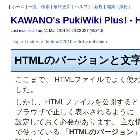
[
ホーム
|
一覧
|
検索
|
最終更新
|
ヘルプ
] [
新規
|
編集
|
添付
]
KAWANO's PukiWiki Pl
Last-modified: Tue, 11 Mar 2014 20:20:22 JST (4534d)
Top
>
Lecture
>
JouhouC2010
>
3rd
> definition
HTMLのバージョンと文
ここまで、 HTMLファイルでよく
した。
しかし、HTMLファイルを公開すると
ブラウザで正しく表示されるように、
設定しておく必要があります。 主な情
で使っている 「
HTMLのバージョン