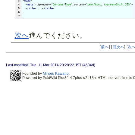
  3

<
head
>

  4

  <
meta
 http-equiv=
"Content-Type"
 content=
"text/html; charset=Shift_JIS"
>

  5

  <
title
>....</
title
>

  6

…

…
次へ
進んでください。
[
前へ
] [
目次へ
] [
次
Last-modified: Tue, 11 Mar 2014 20:20:22 JST (4534d)
Founded by
Minoru Kawano
.
Powered by PukiWiki Plus! 1.4.7plus-u2-i18n. HTML convert time to 0