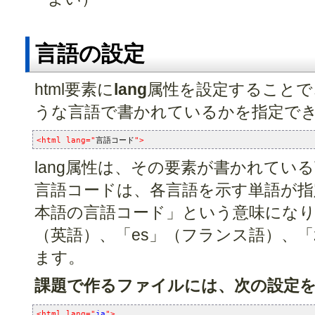
言語の設定
html要素に
lang
属性を設定することで、
うな言語で書かれているかを指定で
<html lang="
言語コード
">
lang属性は、その要素が書かれてい
言語コードは、各言語を示す単語が指定
本語の言語コード」という意味になり
（英語）、「es」（フランス語）、「
ます。
課題で作るファイルには、次の設定
<html lang="
ja
">