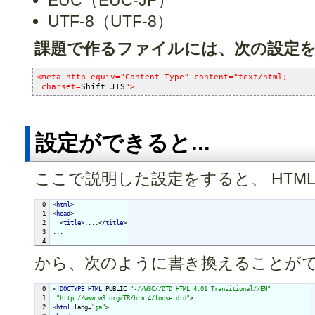
EUC（EUC-JP）
UTF-8（UTF-8）
課題で作るファイルには、次の設定
<meta http-equiv="Content-Type" content="text/html;
 charset=
Shift_JIS
">
設定ができると...
ここで説明した設定をすると、 HTM
  0

<
html
>

  1

<
head
>

  2

  <
title
>....</
title
>

  3

...

...
から、次のように書き換えることが
  0

<!
DOCTYPE
HTML
 PUBLIC 
"-//W3C//DTD HTML 4.01 Transitional//EN"
  1

"http://www.w3.org/TR/html4/loose.dtd"
>

  2

<
html
 lang=
"ja"
>
