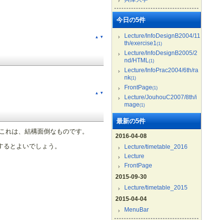
今日の5件
Lecture/InfoDesignB2004/11
▲
▼
th/exercise1
(1)
Lecture/InfoDesignB2005/2
nd/HTML
(1)
Lecture/InfoPrac2004/6th/ra
nk
(1)
FrontPage
(1)
▲
▼
Lecture/JouhouC2007/8th/i
mage
(1)
最新の5件
 これは、結構面倒なものです。
2016-04-08
作するとよいでしょう。
Lecture/timetable_2016
Lecture
FrontPage
2015-09-30
Lecture/timetable_2015
2015-04-04
MenuBar