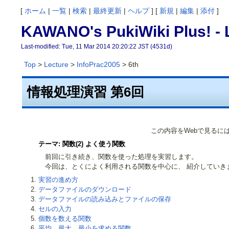
[
ホーム
|
一覧
|
検索
|
最終更新
|
ヘルプ
] [
新規
|
編集
|
添付
]
KAWANO's PukiWiki Plus! -
Last-modified: Tue, 11 Mar 2014 20:20:22 JST (4531d)
Top
>
Lecture
>
InfoPrac2005
> 6th
情報処理演習 第6回
この内容をWebで見るに
テーマ: 関数(2) よく使う関数
前回に引き続き、関数を使った処理を実習します。
今回は、とくによく利用される関数を中心に、 紹介していき
実習の進め方
データファイルのダウンロード
データファイルの読み込みとファイルの保存
セルの入力
個数を数える関数
平均、最大、最小を求める関数