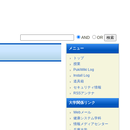
AND
OR
メニュー
トップ
授業
PukiWiki Log
Install Log
道具箱
セキュリティ情報
RSSアンテナ
大学関係リンク
Webメール
健康システム学科
情報メディアセンター
兵庫大学