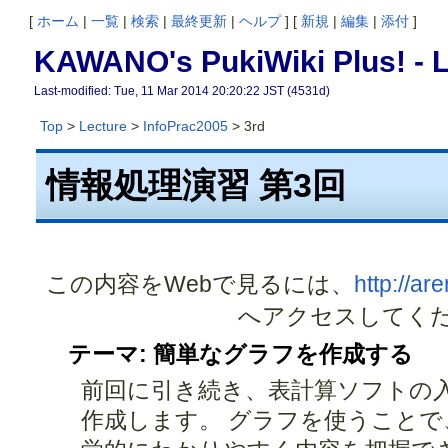
[
ホーム
|
一覧
|
検索
|
最終更新
|
ヘルプ
] [
新規
|
編集
|
添付
]
KAWANO's PukiWiki Plus! -
L
Last-modified: Tue, 11 Mar 2014 20:20:22 JST (4531d)
Top
>
Lecture
>
InfoPrac2005
> 3rd
情報処理演習 第3回
この内容をWebで見るには、
http://ar
へアクセスしてく
テーマ: 簡単なグラフを作成する
前回に引き続き、表計算ソフトの
作成します。 グラフを使うことで