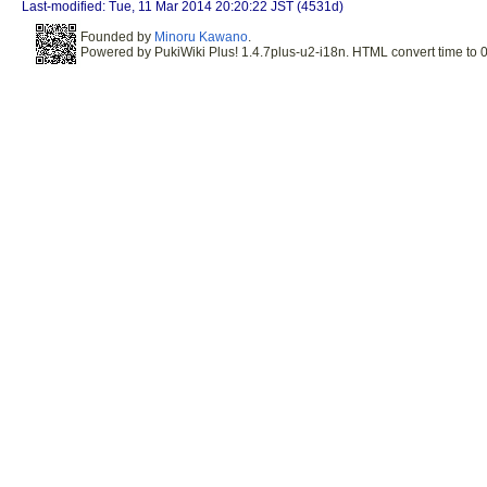
Last-modified: Tue, 11 Mar 2014 20:20:22 JST (4531d)
Founded by
Minoru Kawano
.
Powered by PukiWiki Plus! 1.4.7plus-u2-i18n. HTML convert time to 0