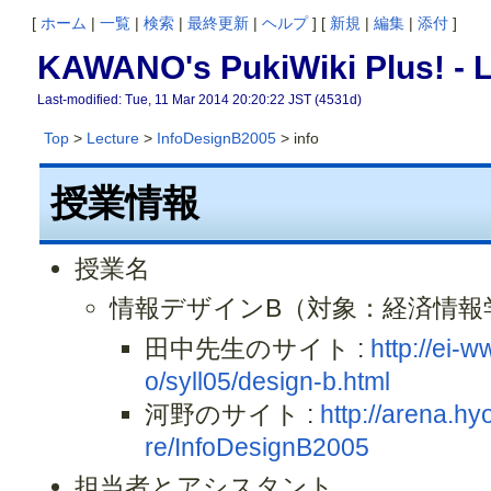
[
ホーム
|
一覧
|
検索
|
最終更新
|
ヘルプ
] [
新規
|
編集
|
添付
]
KAWANO's PukiWiki Plus! -
L
Last-modified: Tue, 11 Mar 2014 20:20:22 JST (4531d)
Top
>
Lecture
>
InfoDesignB2005
> info
授業情報
授業名
情報デザインB（対象：経済情報
田中先生のサイト :
http://ei-
o/syll05/design-b.html
河野のサイト :
http://arena.h
re/InfoDesignB2005
担当者とアシスタント