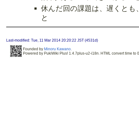
休んだ回の課題は、遅くとも
と
Last-modified: Tue, 11 Mar 2014 20:20:22 JST (4531d)
Founded by
Minoru Kawano
.
Powered by PukiWiki Plus! 1.4.7plus-u2-i18n. HTML convert time to 0