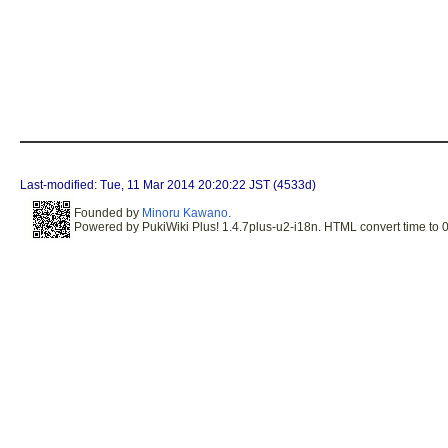
Last-modified: Tue, 11 Mar 2014 20:20:22 JST (4533d)
Founded by
Minoru Kawano
.
Powered by PukiWiki Plus! 1.4.7plus-u2-i18n. HTML convert time to 0