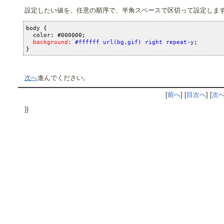
設定したい値を、任意の順序で、半角スペースで区切って設定しま
body {

  color: #000000;

background: 
#ffffff url(bg.gif) right repeat-y
;
次へ
進んでください。
[
前へ
] [
目次へ
] [
次
}}