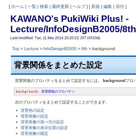
[
ホーム
|
一覧
|
検索
|
最終更新
|
ヘルプ
] [
新規
|
編集
|
添付
]
KAWANO's PukiWiki Plus! -
Lecture/InfoDesignB2005/8t
Last-modified: Tue, 11 Mar 2014 20:20:22 JST (4533d)
Top
>
Lecture
>
InfoDesignB2005
>
8th
> background
背景関係をまとめた設定
背景関連のプロパティをまとめて設定するには、
background
プロ
background: 
背景関係のプロパティ
次のプロパティをまとめて設定することができます。
背景色の設定
背景画像の設定
背景画像の並べ方の設定
背景画像の表示位置の設定
背景画像の固定