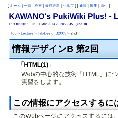
[
ホーム
|
一覧
|
検索
|
最終更新
|
ヘルプ
] [
新規
|
編集
|
添付
]
KAWANO's PukiWiki Plus! -
L
Last-modified: Tue, 11 Mar 2014 20:20:22 JST (4531d)
Top
>
Lecture
>
InfoDesignB2005
> 2nd
情報デザインB 第2回
「HTML(1)」
Webの中心的な技術「HTML」に
実習をします。
この情報にアクセスするには.
このWebページにアクセスするには