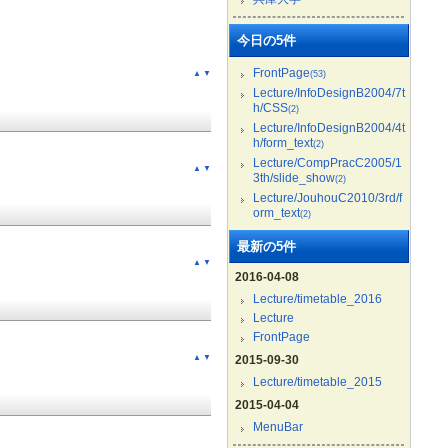
今日の5件
FrontPage
▲
▼
(53)
Lecture/InfoDesignB2004/7t
h/CSS
(2)
Lecture/InfoDesignB2004/4t
h/form_text
(2)
Lecture/CompPracC2005/1
▲
▼
3th/slide_show
(2)
Lecture/JouhouC2010/3rd/f
orm_text
(2)
最新の5件
▲
▼
2016-04-08
Lecture/timetable_2016
Lecture
FrontPage
▲
▼
2015-09-30
Lecture/timetable_2015
2015-04-04
MenuBar