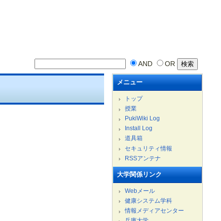
AND
OR
メニュー
トップ
授業
PukiWiki Log
Install Log
道具箱
セキュリティ情報
RSSアンテナ
大学関係リンク
Webメール
健康システム学科
情報メディアセンター
兵庫大学