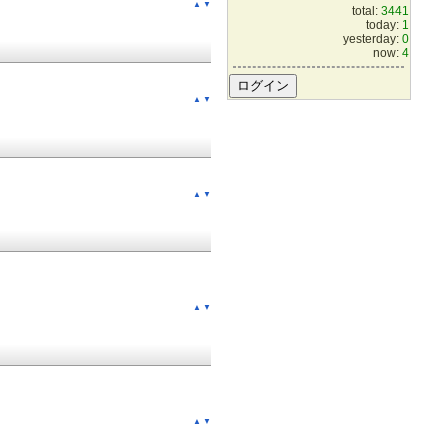
▲
▼
total:
3441
today:
1
yesterday:
0
now:
4
▲
▼
▲
▼
▲
▼
▲
▼