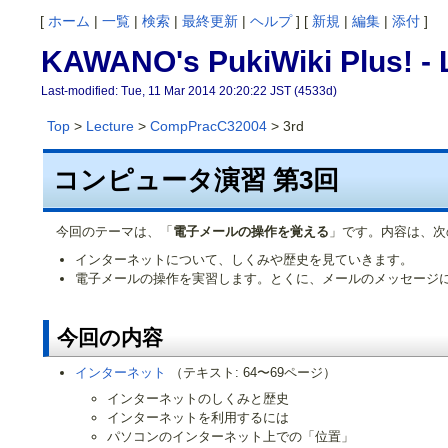
[
ホーム
|
一覧
|
検索
|
最終更新
|
ヘルプ
] [
新規
|
編集
|
添付
]
KAWANO's PukiWiki Plus! -
Last-modified: Tue, 11 Mar 2014 20:20:22 JST (4533d)
Top
>
Lecture
>
CompPracC32004
> 3rd
コンピュータ演習 第3回
今回のテーマは、「
電子メールの操作を覚える
」です。内容は、次
インターネットについて、しくみや歴史を見ていきます。
電子メールの操作を実習します。とくに、メールのメッセージ
今回の内容
インターネット
（テキスト: 64〜69ページ）
インターネットのしくみと歴史
インターネットを利用するには
パソコンのインターネット上での「位置」