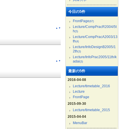
今日の5件
FrontPage
(67)
Lecture/CompPracR2004/5t
▲
▼
h
(5)
Lecture/CompPracA2003/13
th
(4)
Lecture/InfoDesignB2005/1
2th
(3)
Lecture/InfoPrac2005/11th/k
adai
▲
▼
(3)
最新の5件
2016-04-08
Lecture/timetable_2016
Lecture
FrontPage
2015-09-30
Lecture/timetable_2015
2015-04-04
MenuBar