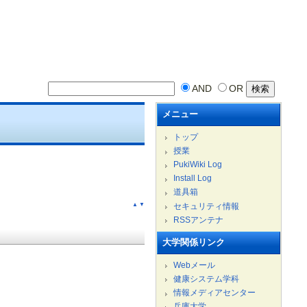
AND
OR
メニュー
トップ
授業
PukiWiki Log
Install Log
道具箱
セキュリティ情報
▲
▼
RSSアンテナ
大学関係リンク
Webメール
健康システム学科
情報メディアセンター
兵庫大学